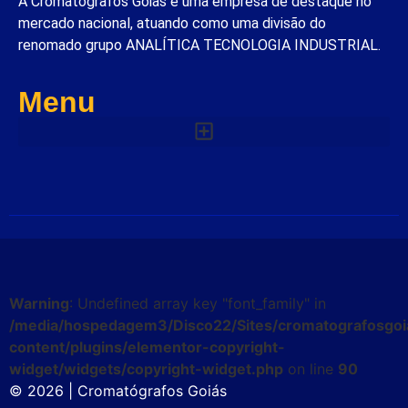
A Cromatógrafos Goiás é uma empresa de destaque no
mercado nacional, atuando como uma divisão do
renomado grupo ANALÍTICA TECNOLOGIA INDUSTRIAL.
Menu
Warning
: Undefined array key "font_family" in
/media/hospedagem3/Disco22/Sites/cromatografosgoi
content/plugins/elementor-copyright-
widget/widgets/copyright-widget.php
on line
90
© 2026 | Cromatógrafos Goiás