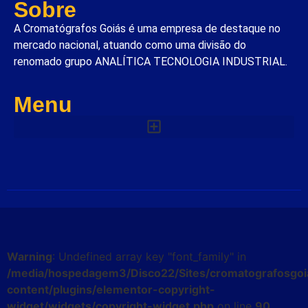
Sobre
A Cromatógrafos Goiás é uma empresa de destaque no
mercado nacional, atuando como uma divisão do
renomado grupo ANALÍTICA TECNOLOGIA INDUSTRIAL.
Menu
Warning
: Undefined array key "font_family" in
/media/hospedagem3/Disco22/Sites/cromatografosgoi
content/plugins/elementor-copyright-
widget/widgets/copyright-widget.php
on line
90