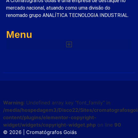
A Cromatógrafos Goiás é uma empresa de destaque no
mercado nacional, atuando como uma divisão do
renomado grupo ANALÍTICA TECNOLOGIA INDUSTRIAL.
Menu
Warning
: Undefined array key "font_family" in
/media/hospedagem3/Disco22/Sites/cromatografosgoi
content/plugins/elementor-copyright-
widget/widgets/copyright-widget.php
on line
90
© 2026 | Cromatógrafos Goiás