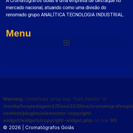
A Cromatógrafos Goiás é uma empresa de destaque no
mercado nacional, atuando como uma divisão do
renomado grupo ANALÍTICA TECNOLOGIA INDUSTRIAL.
Menu
Warning
: Undefined array key "font_family" in
/media/hospedagem3/Disco22/Sites/cromatografosgoi
content/plugins/elementor-copyright-
widget/widgets/copyright-widget.php
on line
90
© 2026 | Cromatógrafos Goiás