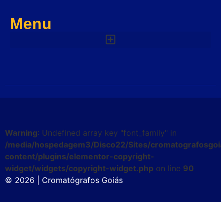
Menu
Warning
: Undefined array key "font_family" in
/media/hospedagem3/Disco22/Sites/cromatografosgoi
content/plugins/elementor-copyright-
widget/widgets/copyright-widget.php
on line
90
© 2026 | Cromatógrafos Goiás