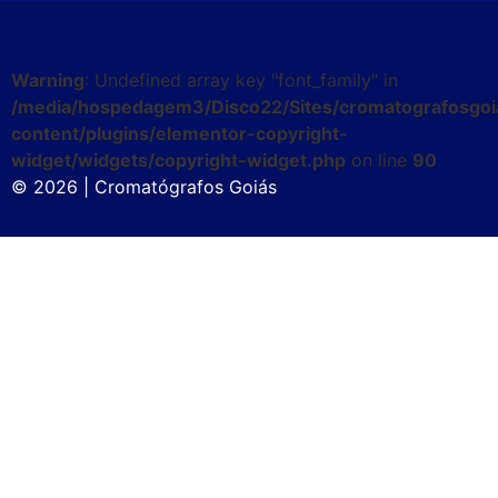
Warning
: Undefined array key "font_family" in
/media/hospedagem3/Disco22/Sites/cromatografosgoi
content/plugins/elementor-copyright-
widget/widgets/copyright-widget.php
on line
90
© 2026 | Cromatógrafos Goiás