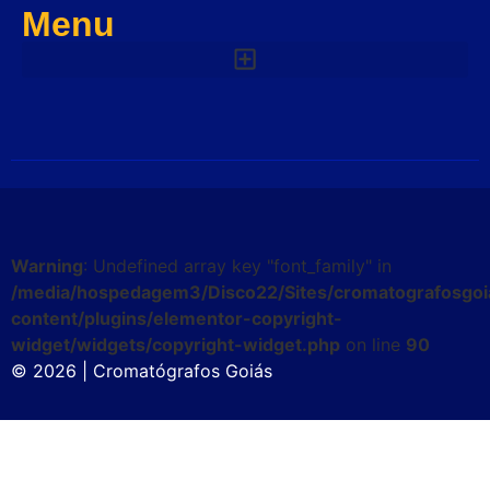
Menu
Warning
: Undefined array key "font_family" in
/media/hospedagem3/Disco22/Sites/cromatografosgoi
content/plugins/elementor-copyright-
widget/widgets/copyright-widget.php
on line
90
© 2026 | Cromatógrafos Goiás