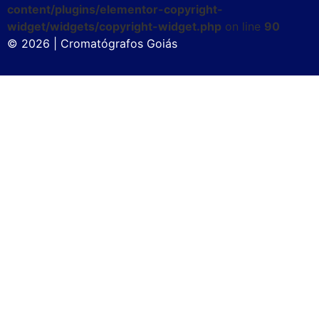
content/plugins/elementor-copyright-
widget/widgets/copyright-widget.php
on line
90
© 2026 | Cromatógrafos Goiás