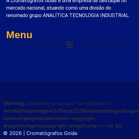
A Cromatógrafos Goiás é uma empresa de destaque no
mercado nacional, atuando como uma divisão do
renomado grupo ANALÍTICA TECNOLOGIA INDUSTRIAL.
Menu
Warning
: Undefined array key "font_family" in
/media/hospedagem3/Disco22/Sites/cromatografosgoi
content/plugins/elementor-copyright-
widget/widgets/copyright-widget.php
on line
90
© 2026 | Cromatógrafos Goiás