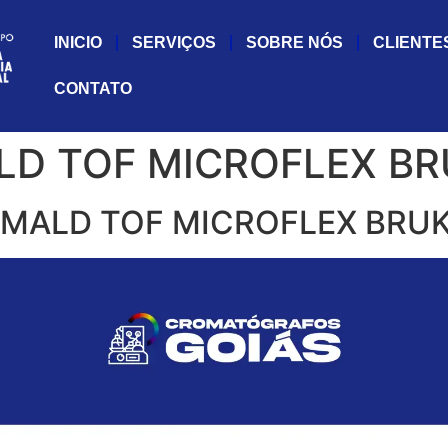
INICIO
SERVIÇOS
SOBRE NÓS
CLIENTE
CONTATO
LD TOF MICROFLEX BR
 MALD TOF MICROFLEX BRUK