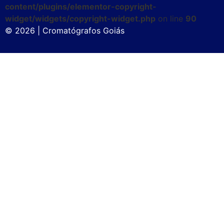
content/plugins/elementor-copyright-
widget/widgets/copyright-widget.php
on line
90
© 2026 | Cromatógrafos Goiás