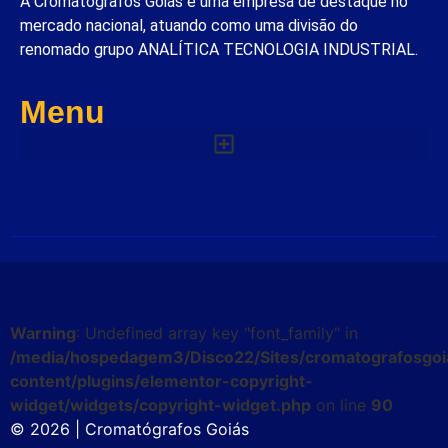
A Cromatógrafos Goiás é uma empresa de destaque no
mercado nacional, atuando como uma divisão do
renomado grupo ANALÍTICA TECNOLOGIA INDUSTRIAL.
Menu
Warning
: Undefined array key "font_family" in
/media/hospedagem3/Disco22/Sites/cromatografosgoi
content/plugins/elementor-copyright-
widget/widgets/copyright-widget.php
on line
90
© 2026 | Cromatógrafos Goiás