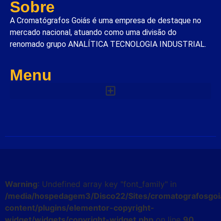
Sobre
A Cromatógrafos Goiás é uma empresa de destaque no
mercado nacional, atuando como uma divisão do
renomado grupo ANALÍTICA TECNOLOGIA INDUSTRIAL.
Menu
Warning
: Undefined array key "font_family" in
/media/hospedagem3/Disco22/Sites/cromatografosgoi
content/plugins/elementor-copyright-
widget/widgets/copyright-widget.php
on line
90