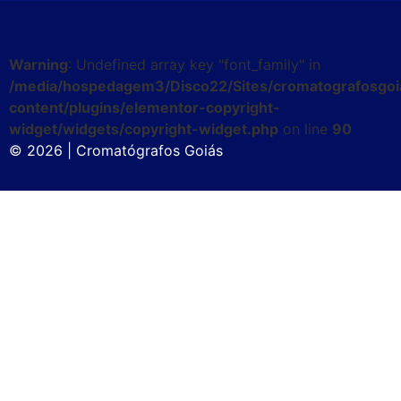
Warning
: Undefined array key "font_family" in
/media/hospedagem3/Disco22/Sites/cromatografosgoi
content/plugins/elementor-copyright-
widget/widgets/copyright-widget.php
on line
90
© 2026 | Cromatógrafos Goiás