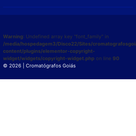
Warning
: Undefined array key "font_family" in
/media/hospedagem3/Disco22/Sites/cromatografosgoi
content/plugins/elementor-copyright-
widget/widgets/copyright-widget.php
on line
90
© 2026 | Cromatógrafos Goiás