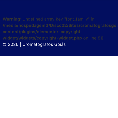
Warning
: Undefined array key "font_family" in
/media/hospedagem3/Disco22/Sites/cromatografosgoi
content/plugins/elementor-copyright-
widget/widgets/copyright-widget.php
on line
90
© 2026 | Cromatógrafos Goiás