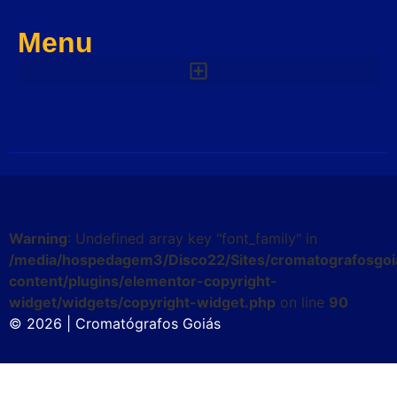
Menu
Warning
: Undefined array key "font_family" in
/media/hospedagem3/Disco22/Sites/cromatografosgoi
content/plugins/elementor-copyright-
widget/widgets/copyright-widget.php
on line
90
© 2026 | Cromatógrafos Goiás