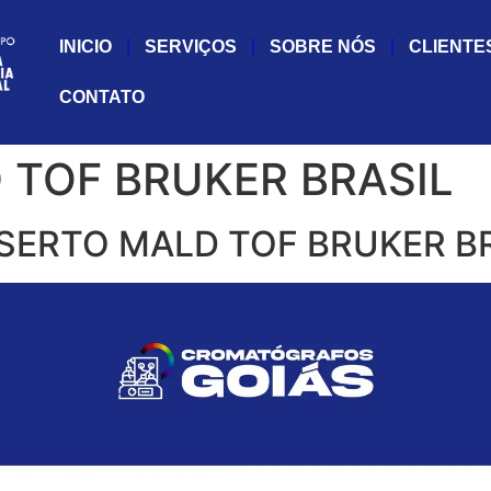
INICIO
SERVIÇOS
SOBRE NÓS
CLIENTE
CONTATO
TOF BRUKER BRASIL
ERTO MALD TOF BRUKER B