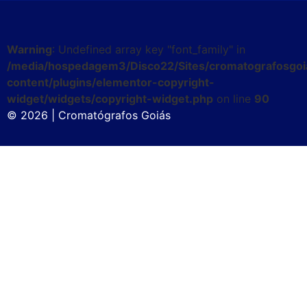
Warning
: Undefined array key "font_family" in
/media/hospedagem3/Disco22/Sites/cromatografosgoi
content/plugins/elementor-copyright-
widget/widgets/copyright-widget.php
on line
90
© 2026 | Cromatógrafos Goiás