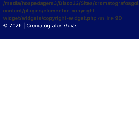
/media/hospedagem3/Disco22/Sites/cromatografosgoi
content/plugins/elementor-copyright-
widget/widgets/copyright-widget.php
on line
90
© 2026 | Cromatógrafos Goiás