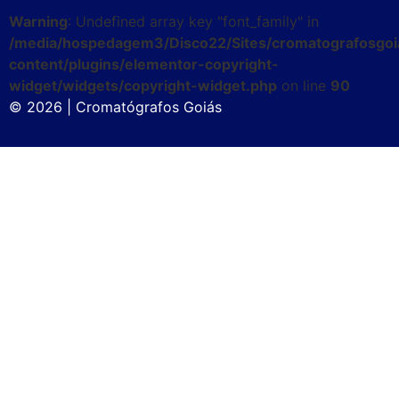
Warning
: Undefined array key "font_family" in
/media/hospedagem3/Disco22/Sites/cromatografosgoi
content/plugins/elementor-copyright-
widget/widgets/copyright-widget.php
on line
90
© 2026 | Cromatógrafos Goiás