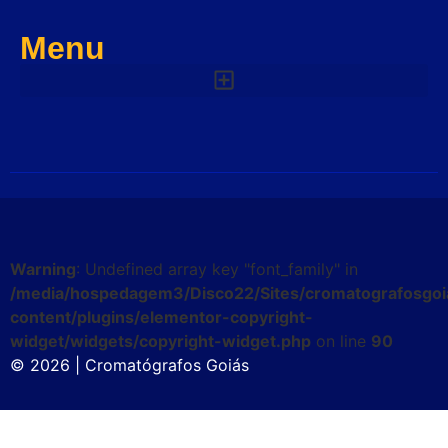
Menu
Warning
: Undefined array key "font_family" in
/media/hospedagem3/Disco22/Sites/cromatografosgoi
content/plugins/elementor-copyright-
widget/widgets/copyright-widget.php
on line
90
© 2026 | Cromatógrafos Goiás