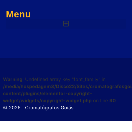
Menu
Warning
: Undefined array key "font_family" in
/media/hospedagem3/Disco22/Sites/cromatografosgoi
content/plugins/elementor-copyright-
widget/widgets/copyright-widget.php
on line
90
© 2026 | Cromatógrafos Goiás