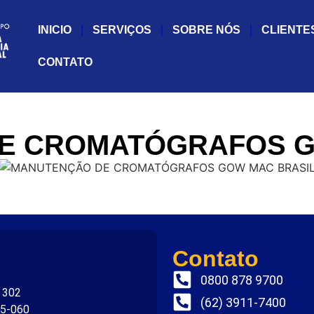
INICIO
SERVIÇOS
SOBRE NÓS
CLIENTE
CONTATO
E CROMATÓGRAFOS G
Contato
0800 878 9700
. 302
(62) 3911-7400
75-060